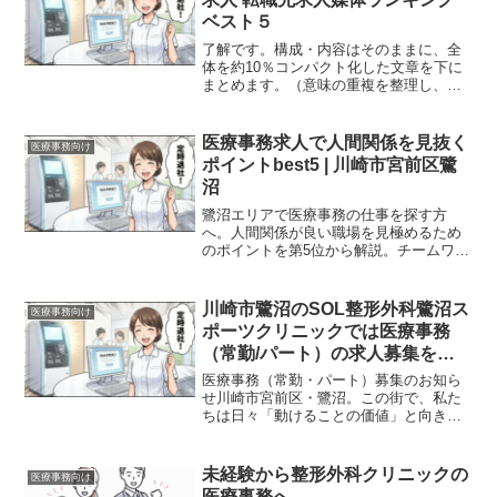
ベスト５
了解です。構成・内容はそのままに、全
体を約10％コンパクト化した文章を下に
まとめます。（意味の重複を整理し、表
現を締めています）荻窪駅前での整形外
科医療事務求人転職先求人媒体ランキン
グ ベスト5整形外科での医療事務への転
医療事務求人で人間関係を見抜く
医療事務向け
職を考える際、自分に...
ポイントbest5 | 川崎市宮前区鷺
沼
鷺沼エリアで医療事務の仕事を探す方
へ。人間関係が良い職場を見極めるため
のポイントを第5位から解説。チームワー
クや働きやすさを重視した求人選びの参
考に。
川崎市鷺沼のSOL整形外科鷺沼ス
医療事務向け
ポーツクリニックでは医療事務
（常勤/パート）の求人募集をし
ています
医療事務（常勤・パート）募集のお知ら
せ川崎市宮前区・鷺沼。この街で、私た
ちは日々「動けることの価値」と向き合
っています。SOL整形外科 鷺沼スポーツ
クリニック は、スポーツに励む学生やア
スリート、そして地域に暮らす方々が、
未経験から整形外科クリニックの
医療事務向け
再び身体を動かし、...
医療事務へ