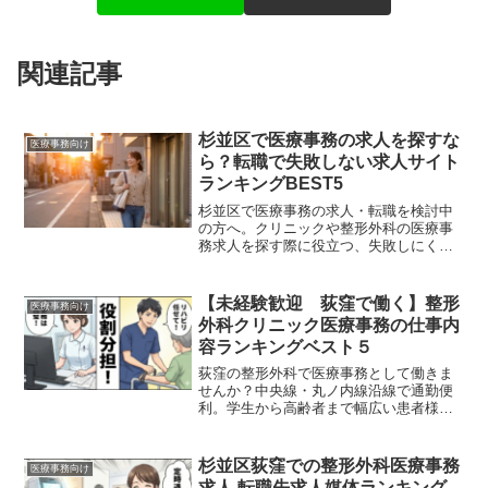
関連記事
杉並区で医療事務の求人を探すな
医療事務向け
ら？転職で失敗しない求人サイト
ランキングBEST5
杉並区で医療事務の求人・転職を検討中
の方へ。クリニックや整形外科の医療事
務求人を探す際に役立つ、失敗しにくい
求人サイトランキングBEST5を分かりや
すく解説します。
【未経験歓迎 荻窪で働く】整形
医療事務向け
外科クリニック医療事務の仕事内
容ランキングベスト５
荻窪の整形外科で医療事務として働きま
せんか？中央線・丸ノ内線沿線で通勤便
利。学生から高齢者まで幅広い患者様が
訪れる街ならではの、やりがいある仕事
内容をランキングで解説します。未経験
から地域医療を支えるプロへ。荻窪で長
杉並区荻窪での整形外科医療事務
医療事務向け
く働きたい方必見です。
求人 転職先求人媒体ランキング