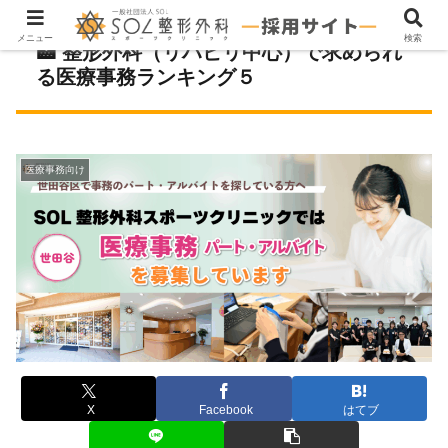
メニュー
検索
🏥 整形外科（リハビリ中心）で求められ
る医療事務ランキング５
医療事務向け
X
Facebook
はてブ