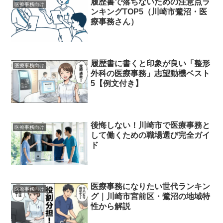
履歴書で落ちないための注意点ラ
医療事務向け
ンキングTOP5（川崎市鷺沼・医
療事務さん）
履歴書に書くと印象が良い「整形
医療事務向け
外科の医療事務」志望動機ベスト
5【例文付き】
後悔しない！川崎市で医療事務と
医療事務向け
して働くための職場選び完全ガイ
ド
医療事務になりたい世代ランキン
医療事務向け
グ｜川崎市宮前区・鷺沼の地域特
性から解説