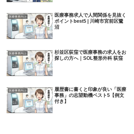
医療事務求人で人間関係を見抜く
医療事務向け
ポイントbest5 | 川崎市宮前区鷺
沼
杉並区荻窪で医療事務の求人をお
医療事務向け
探しの方へ｜SOL整形外科 荻窪
履歴書に書くと印象が良い「医療
医療事務向け
事務」の志望動機ベスト5【例文
付き】